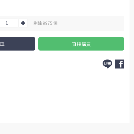
名與性別、農曆生日（年月日時）
剩餘 9975 個
車
直接購買