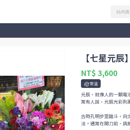
【七星元辰
NT$ 3,600
常溫
元辰，就像人的一顆電
常有人說，元辰光彩則
古時孔明步罡踏斗，向
法。通常在開刀前、病