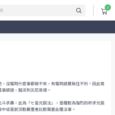
0
】
池，沒電時什麼事都做不來，有電時感覺無往不利。因此常
萬事順遂，黯淡則災厄易侵。
北斗求壽，此為「七星元辰法」，是種較為強烈的祈求元辰
房中或是狀況較嚴重者比較需要此種法事。