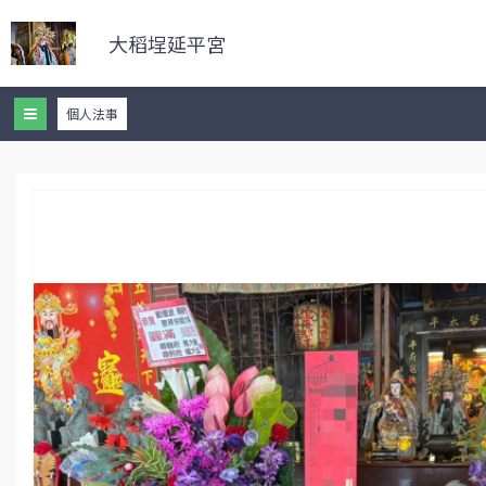
大稻埕延平宮
個人法事