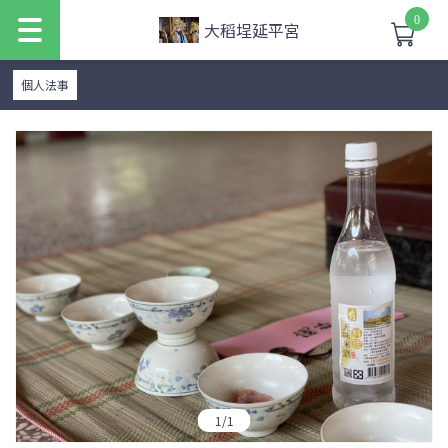
0
大稻埕延平宮
個人法事
1
/
1